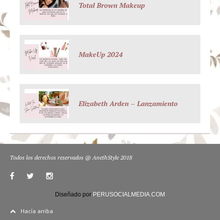
Total Brown Makeup
MakeUp 2024
Elizabeth Arden – Lanzamiento
Todos los derechos reservados @ AnethStyle 2018
Diseñado por
PERUSOCIALMEDIA.COM
Hacía arriba