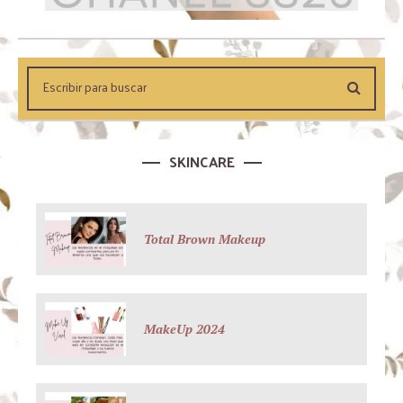
SKINCARE
Total Brown Makeup
MakeUp 2024