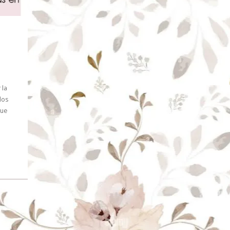
 la
los
que