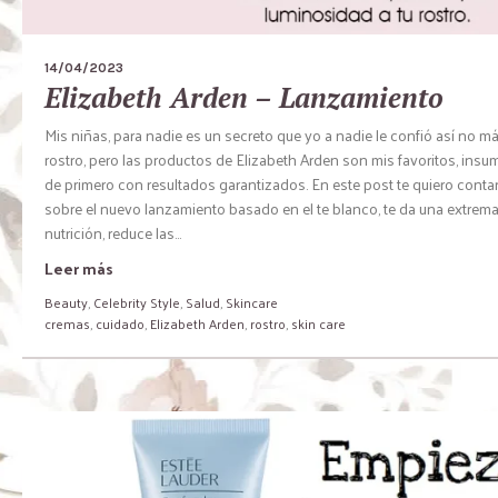
14/04/2023
Elizabeth Arden – Lanzamiento
Mis niñas, para nadie es un secreto que yo a nadie le confió así no m
rostro, pero las productos de Elizabeth Arden son mis favoritos, ins
de primero con resultados garantizados. En este post te quiero conta
sobre el nuevo lanzamiento basado en el te blanco, te da una extrem
nutrición, reduce las...
Leer más
Beauty
,
Celebrity Style
,
Salud
,
Skincare
cremas
,
cuidado
,
Elizabeth Arden
,
rostro
,
skin care