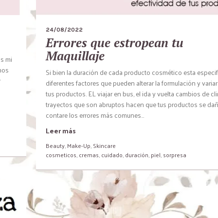
24/08/2022
Errores que estropean tu
Maquillaje
ás mi
umos
Si bien la duración de cada producto cosmético esta especif
r
diferentes factores que pueden alterar la formulación y variar
a
tus productos. EL viajar en bus, el ida y vuelta cambios de cl
trayectos que son abruptos hacen que tus productos se dañ
contare los errores más comunes...
Leer más
Beauty
,
Make-Up
,
Skincare
cosmeticos
,
cremas
,
cuidado
,
duración
,
piel
,
sorpresa