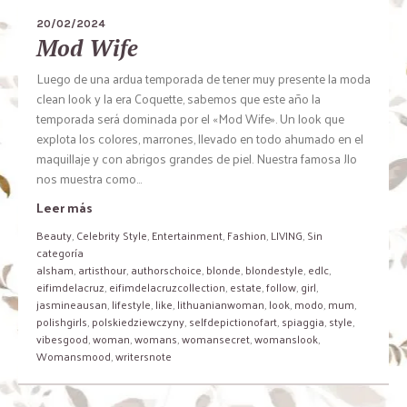
20/02/2024
Mod Wife
Luego de una ardua temporada de tener muy presente la moda
clean look y la era Coquette, sabemos que este año la
temporada será dominada por el «Mod Wife». Un look que
explota los colores, marrones, llevado en todo ahumado en el
maquillaje y con abrigos grandes de piel. Nuestra famosa Jlo
nos muestra como...
Leer más
Beauty
,
Celebrity Style
,
Entertainment
,
Fashion
,
LIVING
,
Sin
categoría
alsham
,
artisthour
,
authorschoice
,
blonde
,
blondestyle
,
edlc
,
eifimdelacruz
,
eifimdelacruzcollection
,
estate
,
follow
,
girl
,
jasmineausan
,
lifestyle
,
like
,
lithuanianwoman
,
look
,
modo
,
mum
,
polishgirls
,
polskiedziewczyny
,
selfdepictionofart
,
spiaggia
,
style
,
vibesgood
,
woman
,
womans
,
womansecret
,
womanslook
,
Womansmood
,
writersnote