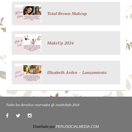
Total Brown Makeup
MakeUp 2024
Elizabeth Arden – Lanzamiento
Todos los derechos reservados @ AnethStyle 2018
Diseñado por
PERUSOCIALMEDIA.COM