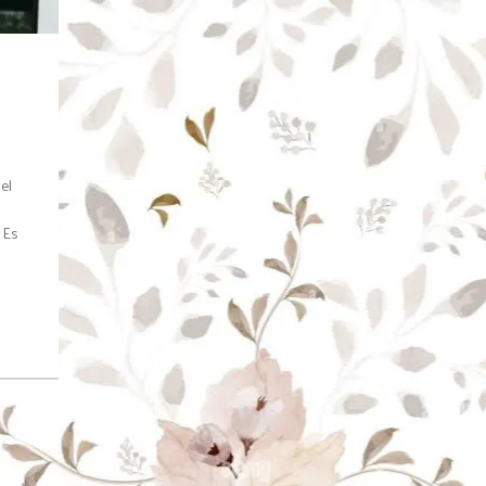
el
 Es