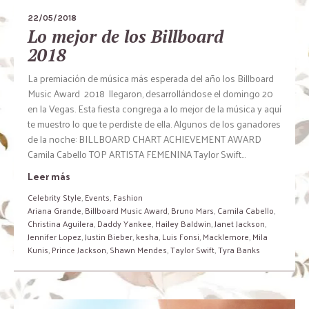
22/05/2018
Lo mejor de los Billboard
2018
La premiación de música más esperada del año los Billboard
Music Award 2018 llegaron, desarrollándose el domingo 20
en la Vegas. Esta fiesta congrega a lo mejor de la música y aquí
te muestro lo que te perdiste de ella. Algunos de los ganadores
de la noche: BILLBOARD CHART ACHIEVEMENT AWARD
Camila Cabello TOP ARTISTA FEMENINA Taylor Swift...
Leer más
Celebrity Style
,
Events
,
Fashion
Ariana Grande
,
Billboard Music Award
,
Bruno Mars
,
Camila Cabello
,
Christina Aguilera
,
Daddy Yankee
,
Hailey Baldwin
,
Janet Jackson
,
Jennifer Lopez
,
Justin Bieber
,
kesha
,
Luis Fonsi
,
Macklemore
,
Mila
Kunis
,
Prince Jackson
,
Shawn Mendes
,
Taylor Swift
,
Tyra Banks