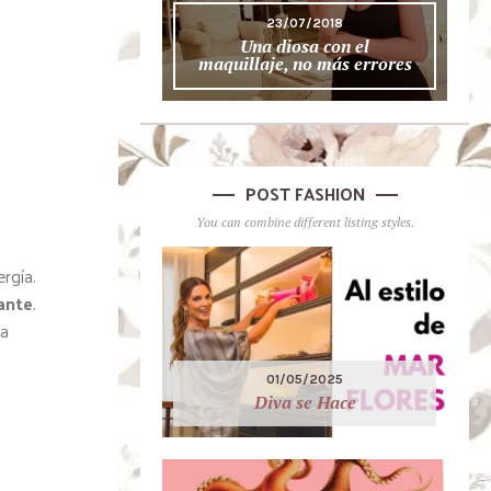
23/07/2018
Una diosa con el
maquillaje, no más errores
POST FASHION
You can combine different listing styles.
ergía.
ante
.
la
01/05/2025
Diva se Hace