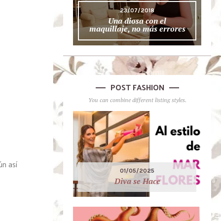
23/07/2018
Una diosa con el
maquillaje, no más errores
POST FASHION
You can combine different listing styles.
n así
01/05/2025
Diva se Hace