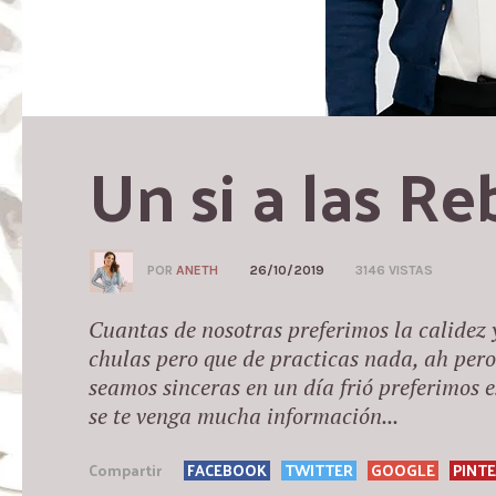
Un si a las Re
POR
ANETH
26/10/2019
3146 VISTAS
Cuantas de nosotras preferimos la calidez
chulas pero que de practicas nada, ah pero 
seamos sinceras en un día frió preferimos 
se te venga mucha información...
Compartir
FACEBOOK
TWITTER
GOOGLE
PINT