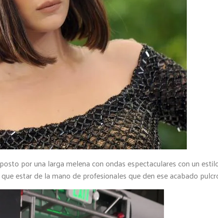
 aposto por una larga melena con ondas espectaculares con un estil
 que estar de la mano de profesionales que den ese acabado pulcr