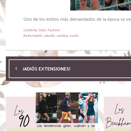
Uno de los estilos más demandados de la época se ven r
Celebrity Style
,
Fashion
Bella Hadid
,
cabello
,
cambio
,
estilo
¡ADIÓS EXTENSIONES!