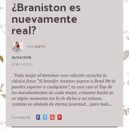
¿Braniston es 
nuevamente 
real?
POR
ANETH
18/04/2018
2786 VISTAS
Toda mujer al terminar una relación escucha la
clásica frase “Si Jennifer Aniston supero a Brad Pit tú
puedes superar a cualquiera”, es casi casi el Top de
los mandamientos de cada mujer, créanme hasta yo
en algún momento me lo eh dicho a mí misma.
Aniston es símbolo de eterna juventud… pero todo...
Compartir
F
T
G
P