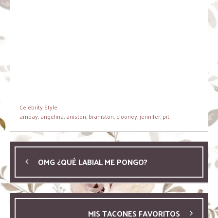
Celebrity Style
ampay
,
angelina
,
aniston
,
braniston
,
clooney
,
jennifer
,
pit
OMG ¿QUÉ LABIAL ME PONGO?
MIS TACONES FAVORITOS