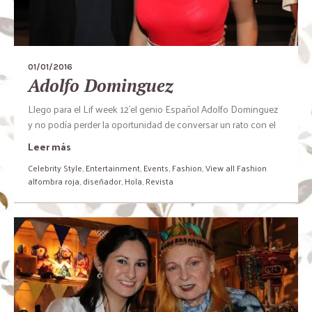
01/01/2016
Adolfo Dominguez
Llego para el Lif week 12´el genio Español Adolfo Dominguez
y no podía perder la oportunidad de conversar un rato con el
Leer más
Celebrity Style
,
Entertainment
,
Events
,
Fashion
,
View all Fashion
alfombra roja
,
diseñador
,
Hola
,
Revista