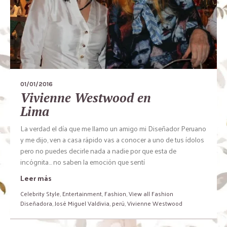
01/01/2016
Vivienne Westwood en
Lima
La verdad el día que me llamo un amigo mi Diseñador Peruano
y me dijo, ven a casa rápido vas a conocer a uno de tus ídolos
pero no puedes decirle nada a nadie por que esta de
incógnita… no saben la emoción que sentí
Leer más
Celebrity Style
,
Entertainment
,
Fashion
,
View all Fashion
Diseñadora
,
José Miguel Valdivia
,
perú
,
Vivienne Westwood