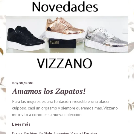
20/08/2016
Amamos los Zapatos!
Para las mujeres es una tentación irresistible, una placer
culposo, casi un orgasmo y siempre queremos mas. Vizzano
me invito a conocer su nueva colección…
Leer más
Events
,
Fashion
,
My Style
,
Shopping
,
View all Fashion