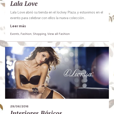
Lala Love
Lala Love abrió su tienda en el Jockey Plaza, y estuvimos en el
evento para celebrar con ellos la nueva colección…
Leer más
Events
,
Fashion
,
Shopping
,
View all Fashion
29/06/2016
Interiores Básicos