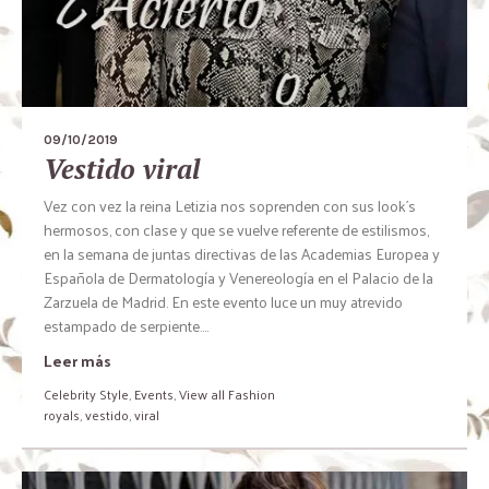
09/10/2019
Vestido viral
Vez con vez la reina Letizia nos soprenden con sus look´s
hermosos, con clase y que se vuelve referente de estilismos,
en la semana de juntas directivas de las Academias Europea y
Española de Dermatología y Venereología en el Palacio de la
Zarzuela de Madrid. En este evento luce un muy atrevido
estampado de serpiente....
Leer más
Celebrity Style
,
Events
,
View all Fashion
royals
,
vestido
,
viral