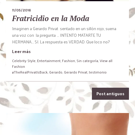
11/05/2016
Fratricidio en la Moda
Imaginen a Gerardo Privat sentado en un sillón rojo, suena
una voz con la pregunta …. INTENTO MATARTE TU
HERMANA…. SI. La respuesta es VERDAD. Que loco no?
Leer más
Celebrity Style
,
Entertainment
,
Fashion
,
Sin categoría
,
View all
Fashion
#TheRealPrivatIsBack
,
Gerardo
,
Gerardo Privat
,
testimonio
Post antiguos