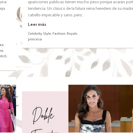
 una
apariciones publicas tienen mucho peso porque acaran por
eja
tendencia. Un clásico de la futura reina heredero de su madre
cabello impecable y sano, pero...
Leer más
Celebrity Style
,
Fashion
,
Royals
princesa
ex
,
na
,
itch
,