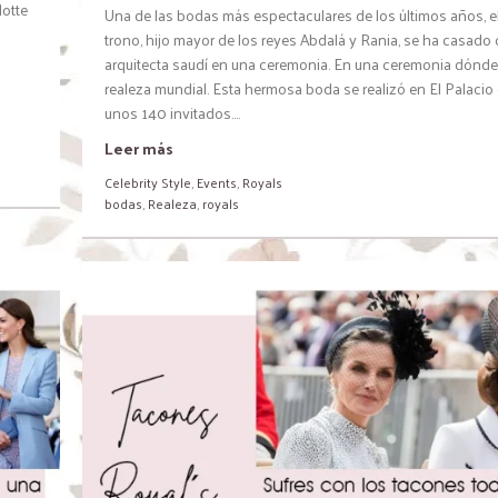
lotte
Una de las bodas más espectaculares de los últimos años, el
trono, hijo mayor de los reyes Abdalá y Rania, se ha casado
arquitecta saudí en una ceremonia. En una ceremonia dónde 
realeza mundial. Esta hermosa boda se realizó en El Palaci
unos 140 invitados....
Leer más
Celebrity Style
,
Events
,
Royals
bodas
,
Realeza
,
royals