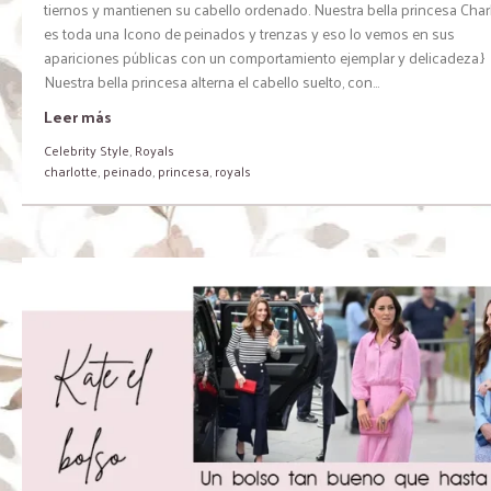
tiernos y mantienen su cabello ordenado. Nuestra bella princesa Char
es toda una Icono de peinados y trenzas y eso lo vemos en sus
apariciones públicas con un comportamiento ejemplar y delicadeza.}
Nuestra bella princesa alterna el cabello suelto, con...
Leer más
Celebrity Style
,
Royals
charlotte
,
peinado
,
princesa
,
royals