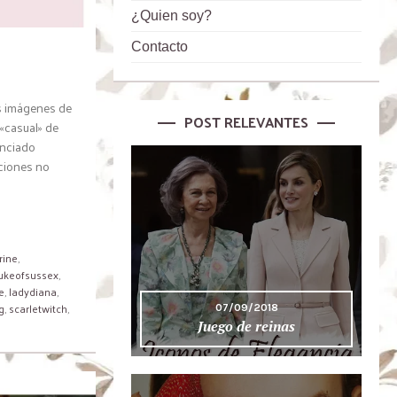
¿Quien soy?
Contacto
s imágenes de
POST RELEVANTES
 «casual» de
unciado
iciones no
rine
,
ukeofsussex
,
e
,
ladydiana
,
g
,
scarletwitch
,
07/09/2018
Juego de reinas