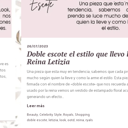
26/07/2023
Doble escote el estilo que llevo 
Reina Letizia
re es
stos
Una pieza que esta muy en tendencia, sabemos que cada pr
tos,
mucho según quien la lleve y como la arme el estilo. Esta pi
firmada con el nombre de «doble escote» que nos recuerda a
usado por la reina vemos un vestido de estampado floral ac
generando un efecto...
Leer más
Beauty
,
Celebrity Style
,
Royals
,
Shopping
doble escote
,
letizia
,
look
,
ootd
,
reina
,
ryals