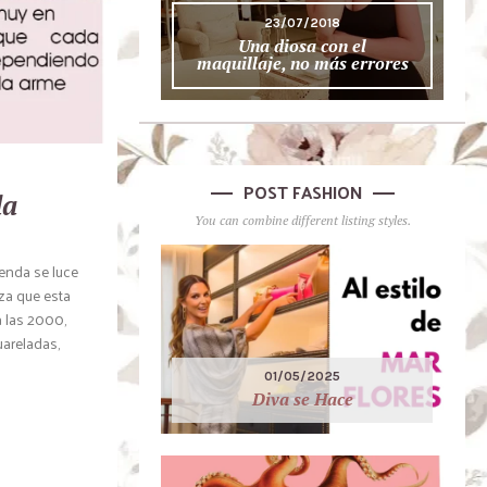
23/07/2018
Una diosa con el
maquillaje, no más errores
POST FASHION
la
You can combine different listing styles.
enda se luce
eza que esta
 las 2000,
uareladas,
01/05/2025
Diva se Hace