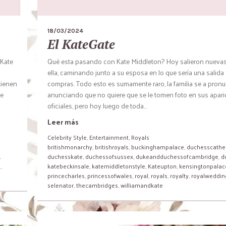
18/03/2024
El KateGate
 Kate
Qué esta pasando con Kate Middleton? Hoy salieron nueva
ella, caminando junto a su esposa en lo que sería una salida
tienen
compras. Todo esto es sumamente raro, la familia se a pron
de
anunciando que no quiere que se le tomen foto en sus apar
oficiales, pero hoy luego de toda...
Leer más
Celebrity Style
,
Entertainment
,
Royals
britishmonarchy
,
britishroyals
,
buckinghampalace
,
duchesscathe
.
duchesskate
,
duchessofsussex
,
dukeandduchessofcambridge
,
d
s
,
katebeckinsale
,
katemiddletonstyle
,
Kateupton
,
kensingtonpalac
princecharles
,
princessofwales
,
royal
,
royals
,
royalty
,
royalweddin
selenator
,
thecambridges
,
williamandkate