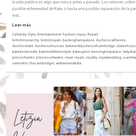
la vida publica es algo que nunca antes a pasado. Los rumores sobre
posible enfermedad de Kate, o hasta una posible separación de la par
real,...
Leer más
Celebrity Style
,
Entertainment
,
Fashion
,
Joyas
,
Royals
britishmonarchy
,
britishroyals
,
buckinghampalace
,
duchesscatherine
,
duchesskate
,
duchessofsussex
,
dukeandduchessofcambridge
,
dukeofsuss
katebeckinsale
,
katemiddletonstyle
,
Kateupton
,
kensingtonpalace
,
ladydia
princecharles
,
princessofwales
,
royal
,
royals
,
royalty
,
royalwedding
,
scarletw
selenator
,
thecambridges
,
williamandkate