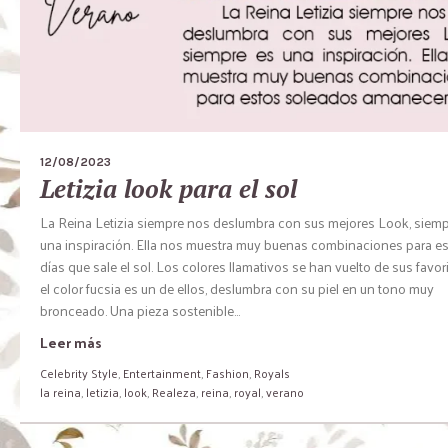
12/08/2023
Letizia look para el sol
La Reina Letizia siempre nos deslumbra con sus mejores Look, siemp
una inspiración. Ella nos muestra muy buenas combinaciones para e
días que sale el sol. Los colores llamativos se han vuelto de sus favori
el color fucsia es un de ellos, deslumbra con su piel en un tono muy
bronceado. Una pieza sostenible...
Leer más
Celebrity Style
,
Entertainment
,
Fashion
,
Royals
la reina
,
letizia
,
look
,
Realeza
,
reina
,
royal
,
verano