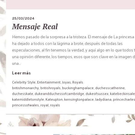
25/03/2024
Mensaje Real
Hemos pasado de la sorpresa a la tristeza. El mensaje de La princesa
ha dejado a todos con la lágrima a brote, después de todas las
especulaciones, al fin tenemos la verdad, y aquí algo en lo que todos 
una opinión diferente, los tiempos, esos que son clave en la imagen 
una...
Leer más
Celebrity Style
,
Entertainment
,
Joyas
,
Royals
britishmonarchy
,
britishroyals
,
buckinghampalace
,
duchesscatherine
,
duchesskate
,
dukeandduchessofcambridge
,
dukeofsussex
,
katebeckinsale
katemiddletonstyle
,
Kateupton
,
kensingtonpalace
,
ladydiana
,
princecharle
princessofwales
,
royal
,
royals