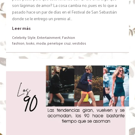
son lágrimas de amor? La cosa cambia no, pues es lo que a
pasado hace un par de días en el Festival de San Sebastián
donde se le entrego un premio al...
Leer más
Celebrity Style
,
Entertainment
,
Fashion
fashion
,
looks
,
moda
,
penelope cruz
,
vestidos