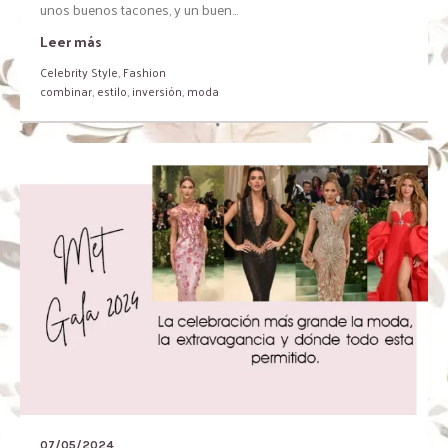
unos buenos tacones, y un buen...
Leer más
Celebrity Style
,
Fashion
combinar
,
estilo
,
inversión
,
moda
07/05/2024