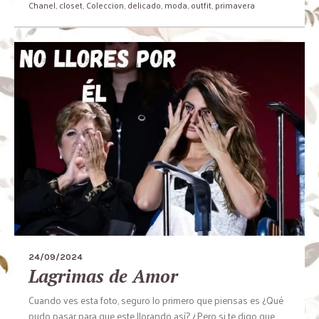
Chanel
,
closet
,
Coleccion
,
delicado
,
moda
,
outfit
,
primavera
24/09/2024
Lagrimas de Amor
Cuando ves esta foto, seguro lo primero que piensas es ¿Qué
pudo pasar para que este llorando así? ¿Pero si te digo que