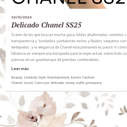
02/10/2024
Delicado Chanel SS25
Si eres de las que buscas mucha gasa, faldas abullonadas, vestidos 
transparencia y bordados, pantalones rectos y fluidos, vaqueros con
lentejuelas , y la elegancia de Chanel esta primavera es para ti. Ir cóm
fabulosa es siempre una búsqueda para la mujer actual, sobre todo c
piensas en un guardarropa de prendas combinables...
Leer más
Beauty
,
Celebrity Style
,
Entertainment
,
Events
,
Fashion
Chanel
,
closet
,
Coleccion
,
delicado
,
moda
,
outfit
,
primavera