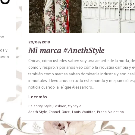
con
20/08/2018
Mi marca #AnethStyle
oda y
uando
Chicas, cómo ustedes saben soy una amante de la moda, de 
como y respiro. Y por años veo cómo la industria cambia y e
también cómo marcas saben dominar la industria y son casi
inmortales. Llevo años en todo este mundo y me pareció esp
noticia cuando la leí que Alessandro...
Leer más
Celebrity Style
,
Fashion
,
My Style
Aneth Style
,
Chanel
,
Gucci
,
Louis Vouitton
,
Prada
,
Valentino