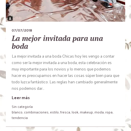
07/07/2018
La mejor invitada para una
boda
La mejor invitada a una boda Chicas hoy les vengo a contar
como ser la mejor invitada a una boda, esta celebración es
muy importante para los novios y lo menos que podemos
hacer es preocuparnos en hacer las cosas súper bien para que
todo luzca fantástico. Las reglas han cambiado generalmente
nos podemos dar...
Leer más
Sin categoría
blanco
,
combinaciones
,
estilo
,
fresca
,
look
,
makeup
,
moda
,
ropa
,
tendencia