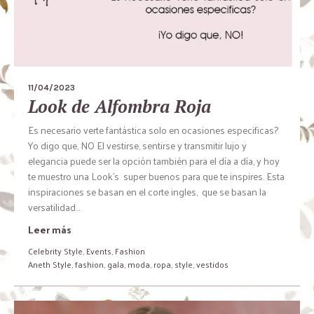
11/04/2023
Look de Alfombra Roja
Es necesario verte fantástica solo en ocasiones especificas?
Yo digo que, NO El vestirse, sentirse y transmitir lujo y
elegancia puede ser la opción también para el día a día, y hoy
te muestro una Look´s super buenos para que te inspires. Esta
inspiraciones se basan en el corte ingles, que se basan la
versatilidad...
Leer más
Celebrity Style
,
Events
,
Fashion
Aneth Style
,
fashion
,
gala
,
moda
,
ropa
,
style
,
vestidos