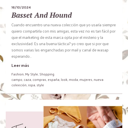
16/10/2024
Basset And Hound
Cuando encuentro una nueva colección que yo usaría siempre
quiero compartirla con mis amigas, esta vez no es tan fácil por
que el marketing de esta marca opta por el misterio y la
exclusividad. Es una buena táctica? yo creo que si por que
somos varias las enganchadas por mail y canal de wasap
esperando...
Leer más
Fashion
,
My Style
,
Shopping
campo
,
caza
,
compras
,
españa
,
look
,
moda
,
mujeres
,
nueva
coleeción
,
ropa
,
style