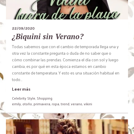
22/09/2020
¿Biquini sin Verano?
Todas sabemos que con el cambio de temporada llega una y
otra vez la constante pregunta o duda de no saber que o
cómo combinar las prendas. Comienza el día con sol y luego
cambia, es por qué en esta época estamos en cambio
constante de temperatura. Y esto es una situación habitual en
todo...
Leer más
Celebrity Style
,
Shopping
emily
,
otoño
,
primavera
,
ropa
,
trend
,
verano
,
vikini