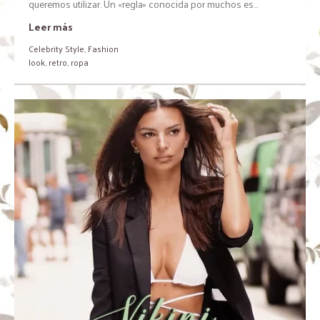
queremos utilizar. Un «regla» conocida por muchos es...
Leer más
Celebrity Style
,
Fashion
look
,
retro
,
ropa