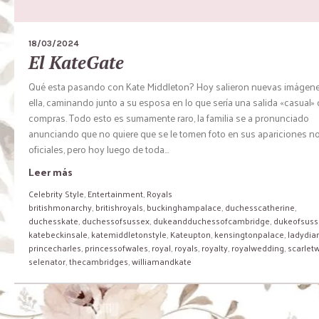
18/03/2024
El KateGate
Qué esta pasando con Kate Middleton? Hoy salieron nuevas imágen
ella, caminando junto a su esposa en lo que sería una salida «casual»
compras. Todo esto es sumamente raro, la familia se a pronunciado
anunciando que no quiere que se le tomen foto en sus apariciones n
oficiales, pero hoy luego de toda...
Leer más
Celebrity Style
,
Entertainment
,
Royals
britishmonarchy
,
britishroyals
,
buckinghampalace
,
duchesscatherine
,
duchesskate
,
duchessofsussex
,
dukeandduchessofcambridge
,
dukeofsuss
katebeckinsale
,
katemiddletonstyle
,
Kateupton
,
kensingtonpalace
,
ladydia
princecharles
,
princessofwales
,
royal
,
royals
,
royalty
,
royalwedding
,
scarletw
selenator
,
thecambridges
,
williamandkate