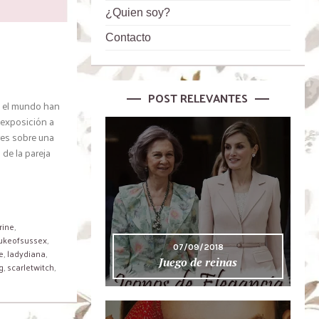
¿Quien soy?
Contacto
POST RELEVANTES
o el mundo han
a exposición a
res sobre una
de la pareja
rine
,
ukeofsussex
,
07/09/2018
e
,
ladydiana
,
Juego de reinas
g
,
scarletwitch
,