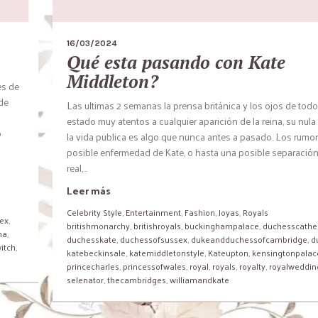
16/03/2024
Qué esta pasando con Kate
Middleton?
es de
 de
Las ultimas 2 semanas la prensa británica y los ojos de tod
estado muy atentos a cualquier aparición de la reina, su nul
o
la vida publica es algo que nunca antes a pasado. Los rumo
posible enfermedad de Kate, o hasta una posible separación 
real,...
Leer más
Celebrity Style
,
Entertainment
,
Fashion
,
Joyas
,
Royals
ex
,
britishmonarchy
,
britishroyals
,
buckinghampalace
,
duchesscathe
na
,
duchesskate
,
duchessofsussex
,
dukeandduchessofcambridge
,
d
itch
,
katebeckinsale
,
katemiddletonstyle
,
Kateupton
,
kensingtonpalac
princecharles
,
princessofwales
,
royal
,
royals
,
royalty
,
royalweddin
selenator
,
thecambridges
,
williamandkate