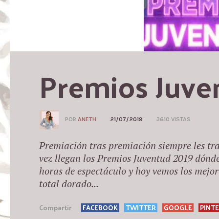
Premios Juve
POR
ANETH
21/07/2019
3610 VISTAS
Premiación tras premiación siempre les trai
vez llegan los Premios Juventud 2019 dónde
horas de espectáculo y hoy vemos los mejor
total dorado...
Compartir
FACEBOOK
TWITTER
GOOGLE
PINT