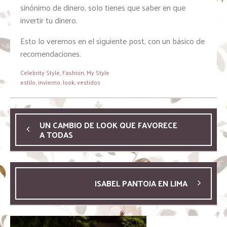
sinónimo de dinero, solo tienes que saber en que
invertir tu dinero.
Esto lo veremos en el siguiente post, con un básico de
recomendaciones.
Celebrity Style
,
Fashion
,
My Style
estilo
,
invierno
,
look
,
vestidos
UN CAMBIO DE LOOK QUE FAVORECE
A TODAS
ISABEL PANTOJA EN LIMA