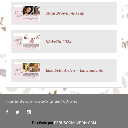
Total Brown Makeup
MakeUp 2024
Elizabeth Arden – Lanzamiento
Todos los derechos reservados @ AnethStyle 2018
Diseñado por
PERUSOCIALMEDIA.COM