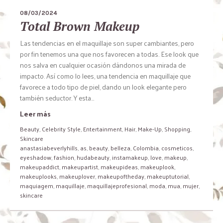
08/03/2024
Total Brown Makeup
Las tendencias en el maquillaje son super cambiantes, pero
por fin tenemos una que nos favorecen a todas. Ese look que
nos salva en cualquier ocasión dándonos una mirada de
impacto. Así como lo lees, una tendencia en maquillaje que
favorece a todo tipo de piel, dando un look elegante pero
también seductor. Y esta...
Leer más
Beauty
,
Celebrity Style
,
Entertainment
,
Hair
,
Make-Up
,
Shopping
,
Skincare
anastasiabeverlyhills
,
as
,
beauty
,
belleza
,
Colombia
,
cosmeticos
,
eyeshadow
,
fashion
,
hudabeauty
,
instamakeup
,
love
,
makeup
,
makeupaddict
,
makeupartist
,
makeupideas
,
makeuplook
,
makeuplooks
,
makeuplover
,
makeupoftheday
,
makeuptutorial
,
maquiagem
,
maquillaje
,
maquillajeprofesional
,
moda
,
mua
,
mujer
,
skincare