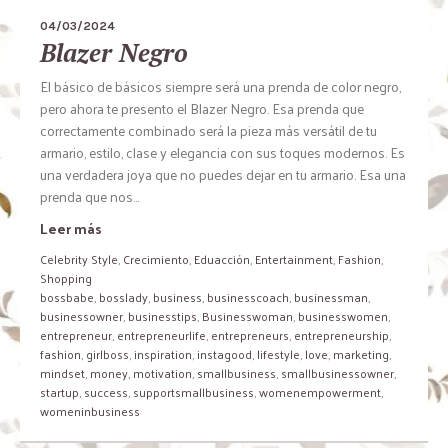
04/03/2024
Blazer Negro
El básico de básicos siempre será una prenda de color negro,
pero ahora te presento el Blazer Negro. Esa prenda que
correctamente combinado será la pieza más versátil de tu
armario, estilo, clase y elegancia con sus toques modernos. Es
una verdadera joya que no puedes dejar en tu armario. Esa una
prenda que nos...
Leer más
Celebrity Style
,
Crecimiento
,
Eduacción
,
Entertainment
,
Fashion
,
Shopping
bossbabe
,
bosslady
,
business
,
businesscoach
,
businessman
,
businessowner
,
businesstips
,
Businesswoman
,
businesswomen
,
entrepreneur
,
entrepreneurlife
,
entrepreneurs
,
entrepreneurship
,
fashion
,
girlboss
,
inspiration
,
instagood
,
lifestyle
,
love
,
marketing
,
mindset
,
money
,
motivation
,
smallbusiness
,
smallbusinessowner
,
startup
,
success
,
supportsmallbusiness
,
womenempowerment
,
womeninbusiness