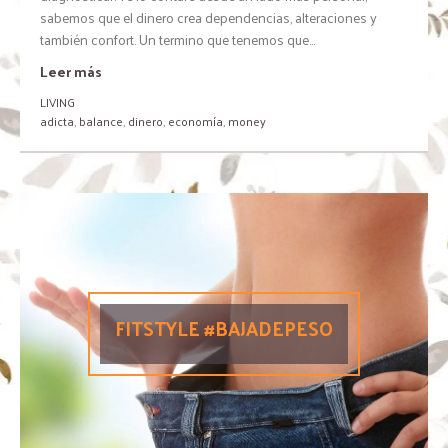
sabemos que el dinero crea dependencias, alteraciones y
también confort. Un termino que tenemos que...
Leer más
LIVING
adicta
,
balance
,
dinero
,
economía
,
money
FITSTYLE #BAJADEPESO