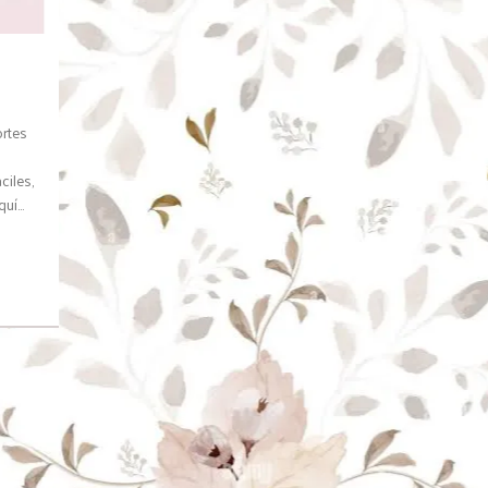
ortes
ciles,
í...