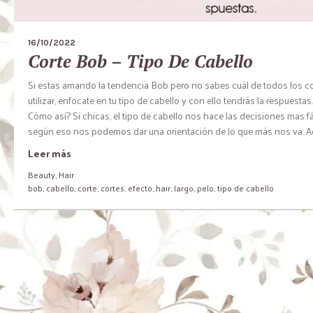
16/10/2022
Corte Bob – Tipo De Cabello
Si estas amando la tendencia Bob pero no sabes cuál de todos los c
utilizar, enfocate en tu tipo de cabello y con ello tendrás la respuestas.
Cómo así? Si chicas, el tipo de cabello nos hace las decisiones mas fá
según eso nos podemos dar una orientación de lo que más nos va. Aqu
Leer más
Beauty
,
Hair
bob
,
cabello
,
corte
,
cortes
,
efecto
,
hair
,
largo
,
pelo
,
tipo de cabello