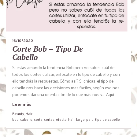
16/10/2022
Corte Bob – Tipo De
Cabello
Si estas amando la tendencia Bob pero no sabes cuál de
todos los cortes utilizar, enfocate en tu tipo de cabello y con
ello tendrás la respuestas. Cómo así? Si chicas, el tipo de
cabello nos hace las decisiones mas fáciles, según eso nos
podemos dar una orientación de lo que más nos va. Aquí...
Leer más
Beauty
,
Hair
bob
,
cabello
,
corte
,
cortes
,
efecto
,
hair
,
largo
,
pelo
,
tipo de cabello