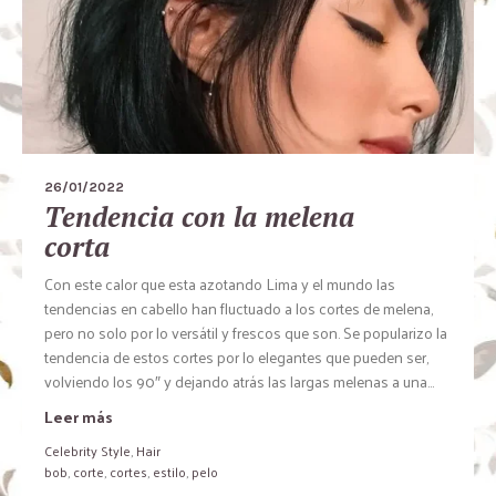
26/01/2022
Tendencia con la melena
corta
Con este calor que esta azotando Lima y el mundo las
tendencias en cabello han fluctuado a los cortes de melena,
pero no solo por lo versátil y frescos que son. Se popularizo la
tendencia de estos cortes por lo elegantes que pueden ser,
volviendo los 90″ y dejando atrás las largas melenas a una...
Leer más
Celebrity Style
,
Hair
bob
,
corte
,
cortes
,
estilo
,
pelo