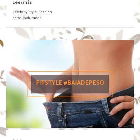
Leer más
Celebrity Style
,
Fashion
corte
,
look
,
moda
FITSTYLE #BAJADEPESO