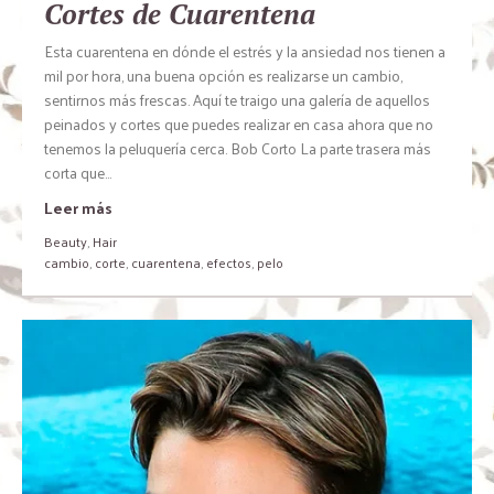
Cortes de Cuarentena
Esta cuarentena en dónde el estrés y la ansiedad nos tienen a
mil por hora, una buena opción es realizarse un cambio,
sentirnos más frescas. Aquí te traigo una galería de aquellos
peinados y cortes que puedes realizar en casa ahora que no
tenemos la peluquería cerca. Bob Corto La parte trasera más
corta que...
Leer más
Beauty
,
Hair
cambio
,
corte
,
cuarentena
,
efectos
,
pelo