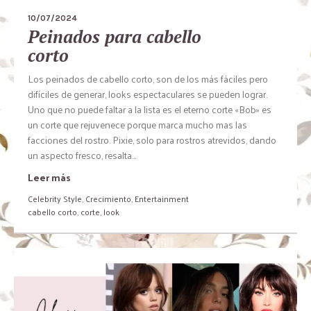
10/07/2024
Peinados para cabello
corto
Los peinados de cabello corto, son de los más fáciles pero
difíciles de generar, looks espectaculares se pueden lograr.
Uno que no puede faltar a la lista es el eterno corte «Bob» es
un corte que rejuvenece porque marca mucho mas las
facciones del rostro. Pixie, solo para rostros atrevidos, dando
un aspecto fresco, resalta...
Leer más
Celebrity Style
,
Crecimiento
,
Entertainment
cabello corto
,
corte
,
look