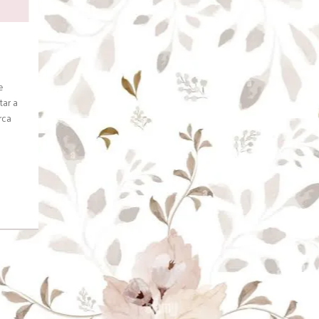
e
tar a
rca