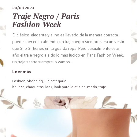
20/01/2023
Traje Negro / Paris
Fashion Week
El clásico, elegante y si no es llevado de la manera correcta
puede caer en lo aburrido, un traje negro siempre será un vestir
que SI o SI, tienes en tu guarda ropa. Pero casualmente este
año el traje negro a sido lo más lucido en Paris Fashion Week,
un traje sastre siempre lo vamos...
Leer más
Fashion
,
Shopping
,
Sin categoría
belleza
,
chaquetas
,
look
,
look para la oficina
,
moda
,
traje