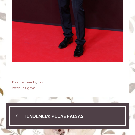
Beauty
,
Events
,
Fashion
2022
,
los goya
TENDENCIA: PECAS FALSAS