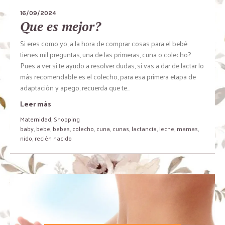
16/09/2024
Que es mejor?
Si eres como yo, a la hora de comprar cosas para el bebé
tienes mil preguntas, una de las primeras, cuna o colecho?
Pues a ver si te ayudo a resolver dudas, si vas a dar de lactar lo
más recomendable es el colecho, para esa primera etapa de
adaptación y apego, recuerda que te...
Leer más
Maternidad
,
Shopping
baby
,
bebe
,
bebes
,
colecho
,
cuna
,
cunas
,
lactancia
,
leche
,
mamas
,
nido
,
recién nacido